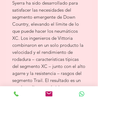
Syerra ha sido desarrollado para
satisfacer las necesidades del
segmento emergente de Down
Country, elevando el límite de lo
que puede hacer los neumáticos
XC. Los ingenieros de Vittoria
combinaron en un solo producto la
velocidad y el rendimiento de
rodadura – características típicas
del segmento XC – junto con el alto
agarre y la resistencia – rasgos del
segmento Trail. El resultado es un
producto ligero y rápido que
permite divertirse también al
afrontar descensos más exigente y
terrenos muy dificiles.