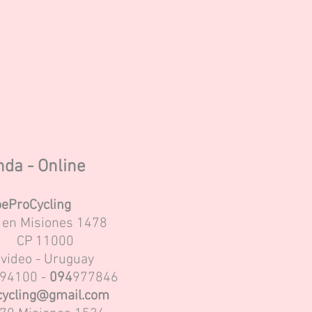
nda - Online
eProCycling
s en Misiones 1478
CP
11000
video - Uruguay
94100 -
094
977846
ycling@gmail.com