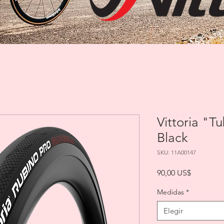
Vittoria "T
Black
SKU: 11A00147
Precio
90,00 US$
Medidas
*
Elegir