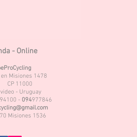
nda - Online
eProCycling
s en Misiones 1478
CP
11000
video - Uruguay
94100 -
094
977846
ycling@gmail.com
70 Misiones 1536