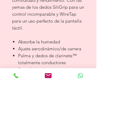
comodidad y rendimiento. Con las
yemas de los dedos SiliGrip para un
control incomparable y WireTap
para un uso perfecto de la pantalla
táctil.
Absorbe la humedad
Ajuste aerodinámico/de carrera
Palma y dedos de clarinete™
totalmente conductores
Superligero
Puntas de los dedos de silicona
WireTap para pantallas táctiles