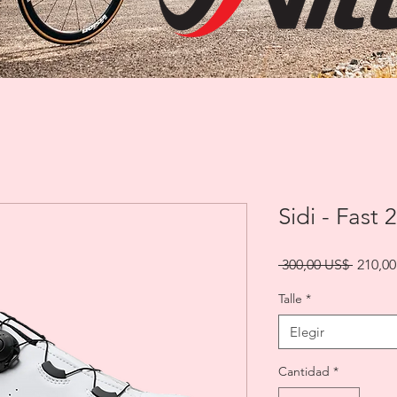
Sidi - Fast 2
Precio
 300,00 US$ 
210,0
Talle
*
Elegir
Cantidad
*