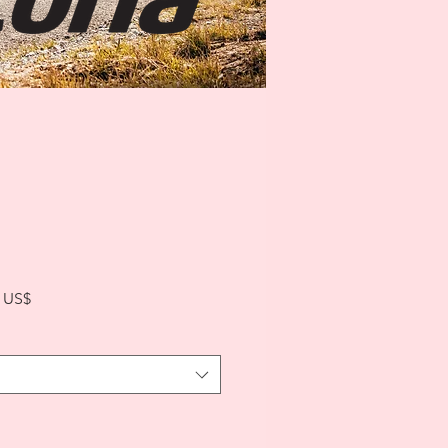
Precio
0 US$
de
oferta