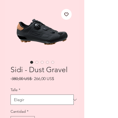
Sidi - Dust Gravel
Precio
Precio
 380,00 US$ 
266,00 US$
de
oferta
Talle
*
Cantidad
*