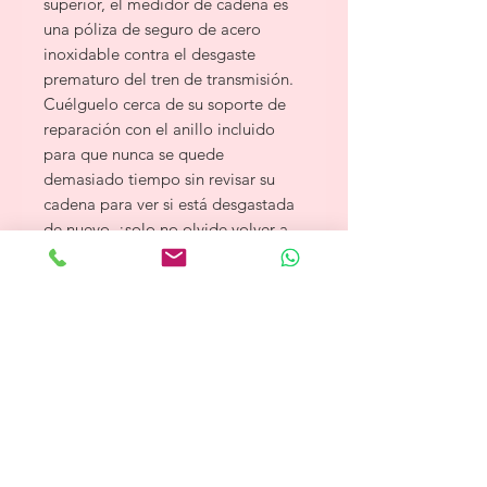
superior, el medidor de cadena es
una póliza de seguro de acero
inoxidable contra el desgaste
prematuro del tren de transmisión.
Cuélguelo cerca de su soporte de
reparación con el anillo incluido
para que nunca se quede
demasiado tiempo sin revisar su
cadena para ver si está desgastada
de nuevo, ¡solo no olvide volver a
ponerlo después de romper uno frío
con el abrebotellas integrado!