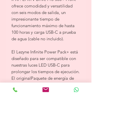
ofrece comodidad y versatilidad
con seis modos de salida, un
impresionante tiempo de
funcionamiento máximo de hasta
100 horas y carga USB-C a prueba
de agua (cable no incluido).
El Lezyne Infinite Power Pack+ está
diseñado para ser compatible con
nuestras luces LED USB-C para
prolongar los tiempos de ejecución.
El original
Paquete de energía de
luz infinita
no es compatible con
esta luz.
Nota:
Cable USB-C
no incluido