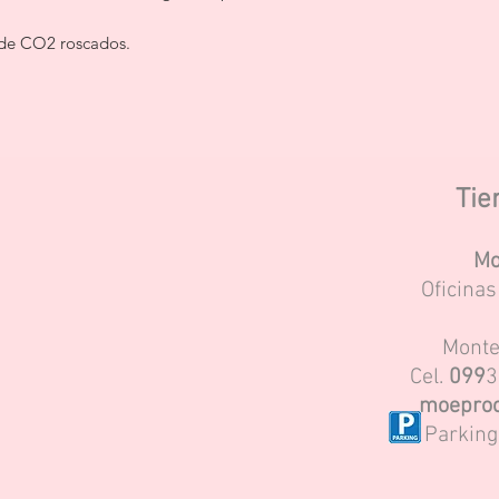
 de CO2 roscados.
Tie
Mo
Oficina
Monte
Cel.
099
3
moeproc
Parking