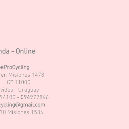
nda - Online
eProCycling
s en Misiones 1478
CP
11000
video - Uruguay
94100 -
094
977846
ycling@gmail.com
70 Misiones 1536