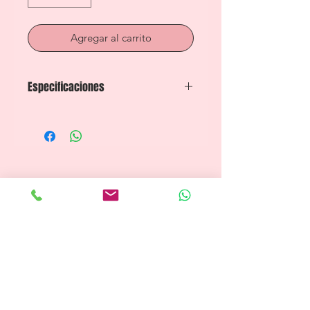
Agregar al carrito
Especificaciones
Frame: Carbon Unidirectional high-
modulus
High-strength performance blend
Fork: 3T Fango RaceMax w/compact
crown
Headset: 3T Minimax
IS42/28.6+IS47/38
Stem: 3T apto 100mm aluminio
Thru-axle: 100x12 front- 142x12 rear
Handlebar: Deda Gravel 44cm
aluminum
Shift/Brake levers: Campagnolo Ekar
Rear derailleur: Campagnolo Ekar 13v.
Crankset: Campagnolo Ekar 172,5 38T