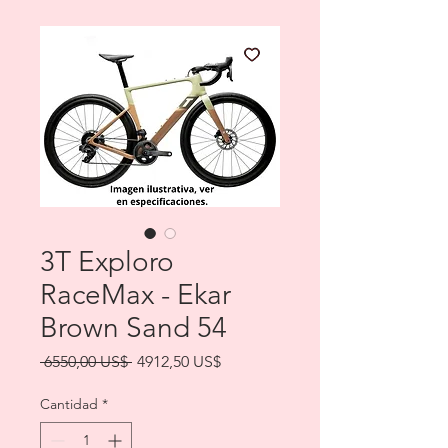
3T Exploro
RaceMax - Ekar
Brown Sand 54
Precio
Precio
 6550,00 US$ 
4912,50 US$
de
oferta
Cantidad
*